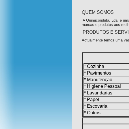
QUEM SOMOS
A Quimiconduta, Lda. é uma
marcas e produtos aos melh
PRODUTOS E SERV
Actualmente temos uma vas
* Cozinha
* Pavimentos
* Manutenção
* Higiene Pessoal
* Lavandarias
* Papel
* Escovaria
* Outros