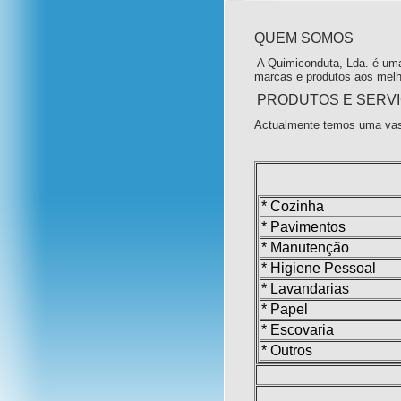
QUEM SOMOS
A Quimiconduta, Lda. é uma
marcas e produtos aos melh
PRODUTOS E SERV
Actualmente temos uma vas
* Cozinha
* Pavimentos
* Manutenção
* Higiene Pessoal
* Lavandarias
* Papel
* Escovaria
* Outros