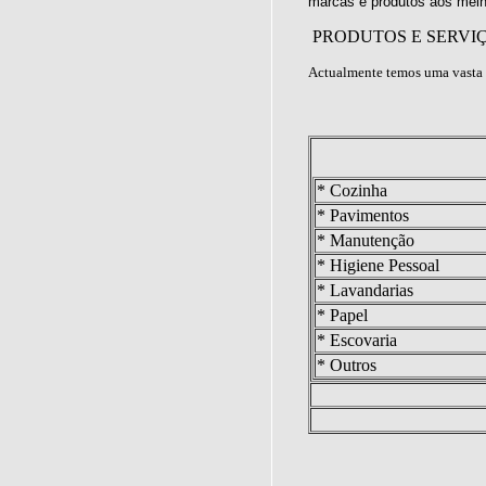
marcas e produtos aos melh
PRODUTOS E SERVI
Actualmente temos uma vasta 
* Cozinha
* Pavimentos
* Manutenção
* Higiene Pessoal
* Lavandarias
* Papel
* Escovaria
* Outros