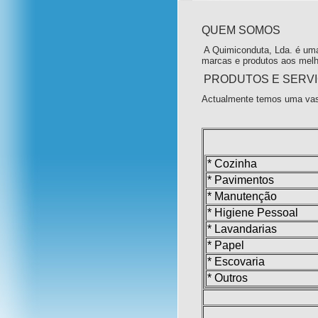
QUEM SOMOS
A Quimiconduta, Lda. é uma
marcas e produtos aos melh
PRODUTOS E SERV
Actualmente temos uma vas
* Cozinha
* Pavimentos
* Manutenção
* Higiene Pessoal
* Lavandarias
* Papel
* Escovaria
* Outros