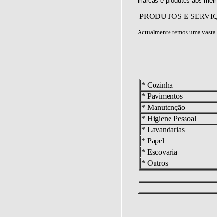
marcas e produtos aos melh
PRODUTOS E SERVI
Actualmente temos uma vasta 
* Cozinha
* Pavimentos
* Manutenção
* Higiene Pessoal
* Lavandarias
* Papel
* Escovaria
* Outros