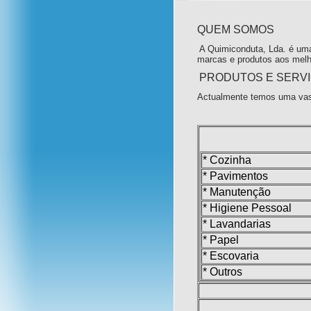
QUEM SOMOS
A Quimiconduta, Lda. é uma
marcas e produtos aos melh
PRODUTOS E SERV
Actualmente temos uma vas
* Cozinha
* Pavimentos
* Manutenção
* Higiene Pessoal
* Lavandarias
* Papel
* Escovaria
* Outros