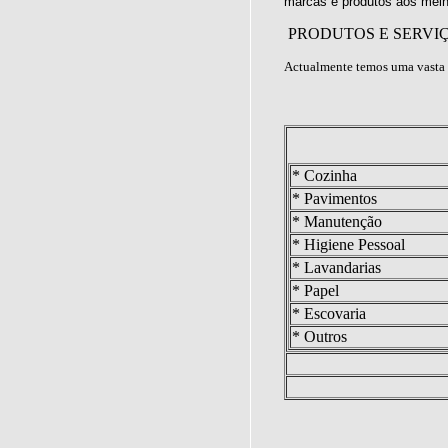
marcas e produtos aos melh
PRODUTOS E SERVI
Actualmente temos uma vasta 
* Cozinha
* Pavimentos
* Manutenção
* Higiene Pessoal
* Lavandarias
* Papel
* Escovaria
* Outros