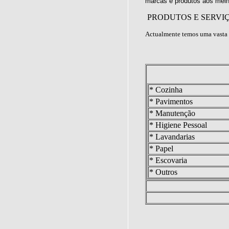
marcas e produtos aos melh
PRODUTOS E SERVI
Actualmente temos uma vasta 
* Cozinha
* Pavimentos
* Manutenção
* Higiene Pessoal
* Lavandarias
* Papel
* Escovaria
* Outros