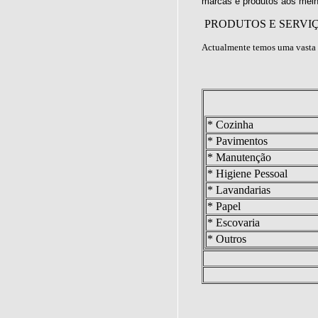
marcas e produtos aos melh
PRODUTOS E SERVI
Actualmente temos uma vasta 
* Cozinha
* Pavimentos
* Manutenção
* Higiene Pessoal
* Lavandarias
* Papel
* Escovaria
* Outros