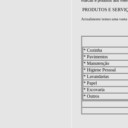
marcas e produtos aos melh
PRODUTOS E SERVI
Actualmente temos uma vasta 
* Cozinha
* Pavimentos
* Manutenção
* Higiene Pessoal
* Lavandarias
* Papel
* Escovaria
* Outros