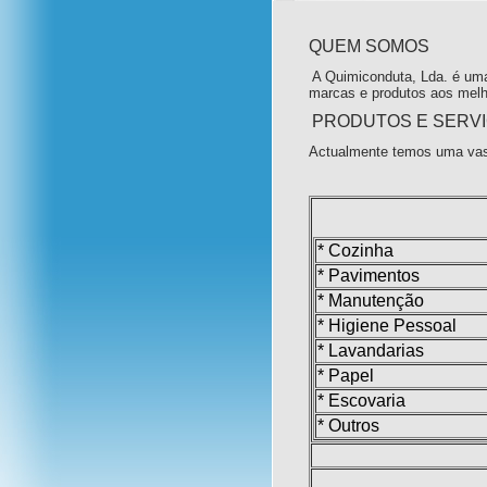
QUEM SOMOS
A Quimiconduta, Lda. é uma
marcas e produtos aos melh
PRODUTOS E SERV
Actualmente temos uma vas
* Cozinha
* Pavimentos
* Manutenção
* Higiene Pessoal
* Lavandarias
* Papel
* Escovaria
* Outros