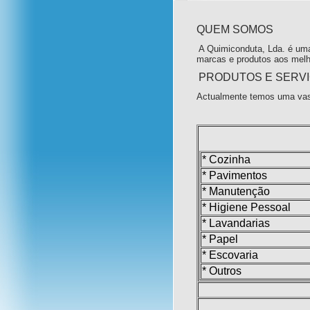
QUEM SOMOS
A Quimiconduta, Lda. é uma
marcas e produtos aos melh
PRODUTOS E SERV
Actualmente temos uma vas
* Cozinha
* Pavimentos
* Manutenção
* Higiene Pessoal
* Lavandarias
* Papel
* Escovaria
* Outros