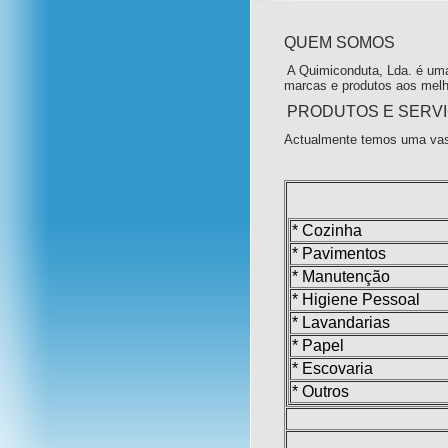
QUEM SOMOS
A Quimiconduta, Lda. é uma
marcas e produtos aos melh
PRODUTOS E SERV
Actualmente temos uma vas
* Cozinha
* Pavimentos
* Manutenção
* Higiene Pessoal
* Lavandarias
* Papel
* Escovaria
* Outros