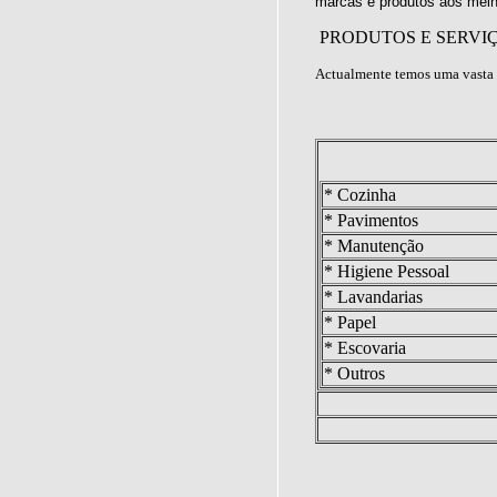
marcas e produtos aos melh
PRODUTOS E SERVI
Actualmente temos uma vasta 
* Cozinha
* Pavimentos
* Manutenção
* Higiene Pessoal
* Lavandarias
* Papel
* Escovaria
* Outros