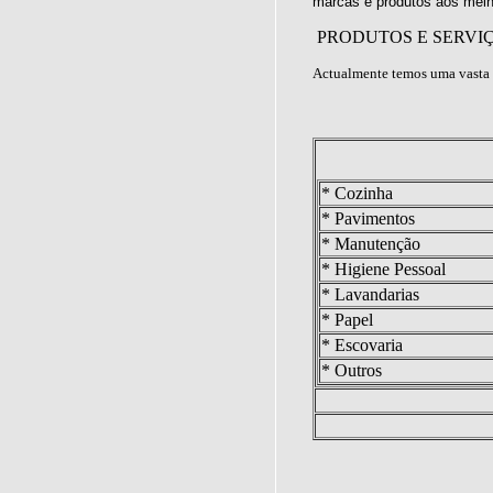
marcas e produtos aos melh
PRODUTOS E SERVI
Actualmente temos uma vasta 
* Cozinha
* Pavimentos
* Manutenção
* Higiene Pessoal
* Lavandarias
* Papel
* Escovaria
* Outros