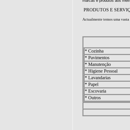
marcas e produtos aos melh
PRODUTOS E SERVI
Actualmente temos uma vasta 
* Cozinha
* Pavimentos
* Manutenção
* Higiene Pessoal
* Lavandarias
* Papel
* Escovaria
* Outros