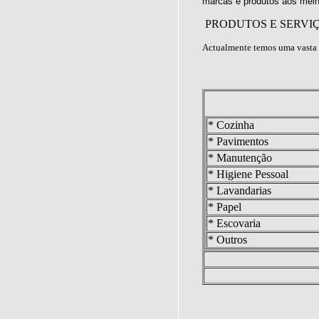
marcas e produtos aos melh
PRODUTOS E SERVI
Actualmente temos uma vasta 
* Cozinha
* Pavimentos
* Manutenção
* Higiene Pessoal
* Lavandarias
* Papel
* Escovaria
* Outros