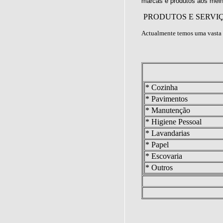
marcas e produtos aos melh
PRODUTOS E SERVI
Actualmente temos uma vasta 
* Cozinha
* Pavimentos
* Manutenção
* Higiene Pessoal
* Lavandarias
* Papel
* Escovaria
* Outros