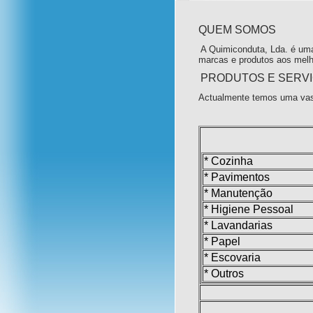
QUEM SOMOS
A Quimiconduta, Lda. é uma
marcas e produtos aos melh
PRODUTOS E SERV
Actualmente temos uma vas
* Cozinha
* Pavimentos
* Manutenção
* Higiene Pessoal
* Lavandarias
* Papel
* Escovaria
* Outros