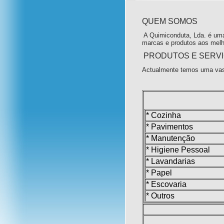
QUEM SOMOS
A Quimiconduta, Lda. é uma
marcas e produtos aos melh
PRODUTOS E SERV
Actualmente temos uma vas
* Cozinha
* Pavimentos
* Manutenção
* Higiene Pessoal
* Lavandarias
* Papel
* Escovaria
* Outros