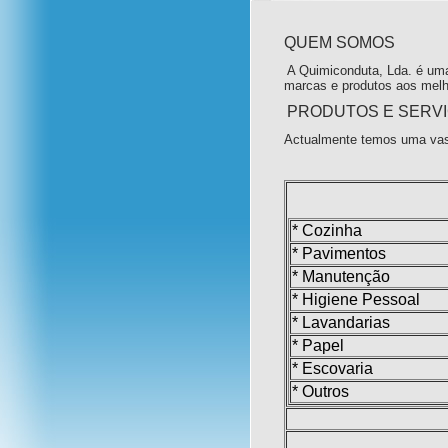
QUEM SOMOS
A Quimiconduta, Lda. é uma
marcas e produtos aos melh
PRODUTOS E SERV
Actualmente temos uma vas
* Cozinha
* Pavimentos
* Manutenção
* Higiene Pessoal
* Lavandarias
* Papel
* Escovaria
* Outros