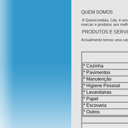
QUEM SOMOS
A Quimiconduta, Lda. é uma
marcas e produtos aos melh
PRODUTOS E SERV
Actualmente temos uma vas
* Cozinha
* Pavimentos
* Manutenção
* Higiene Pessoal
* Lavandarias
* Papel
* Escovaria
* Outros