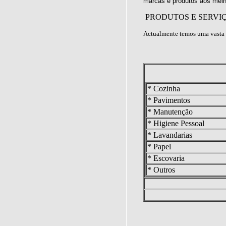
marcas e produtos aos melh
PRODUTOS E SERVI
Actualmente temos uma vasta 
* Cozinha
* Pavimentos
* Manutenção
* Higiene Pessoal
* Lavandarias
* Papel
* Escovaria
* Outros