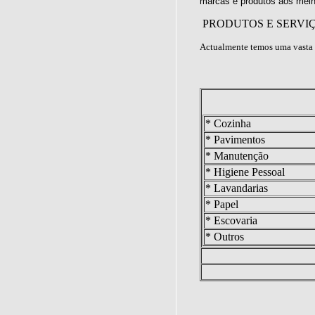
marcas e produtos aos melh
PRODUTOS E SERVI
Actualmente temos uma vasta 
* Cozinha
* Pavimentos
* Manutenção
* Higiene Pessoal
* Lavandarias
* Papel
* Escovaria
* Outros