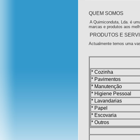
QUEM SOMOS
A Quimiconduta, Lda. é uma
marcas e produtos aos melh
PRODUTOS E SERV
Actualmente temos uma vas
* Cozinha
* Pavimentos
* Manutenção
* Higiene Pessoal
* Lavandarias
* Papel
* Escovaria
* Outros