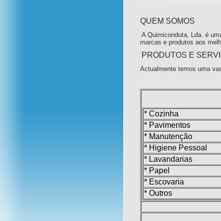
QUEM SOMOS
A Quimiconduta, Lda. é uma
marcas e produtos aos melh
PRODUTOS E SERV
Actualmente temos uma vas
* Cozinha
* Pavimentos
* Manutenção
* Higiene Pessoal
* Lavandarias
* Papel
* Escovaria
* Outros