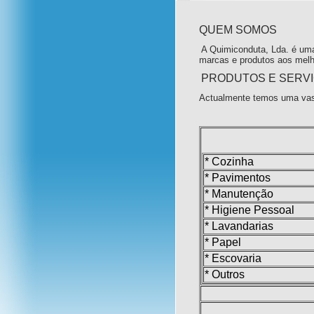
QUEM SOMOS
A Quimiconduta, Lda. é uma
marcas e produtos aos melh
PRODUTOS E SERV
Actualmente temos uma vas
* Cozinha
* Pavimentos
* Manutenção
* Higiene Pessoal
* Lavandarias
* Papel
* Escovaria
* Outros