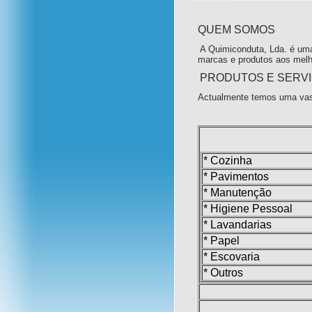
QUEM SOMOS
A Quimiconduta, Lda. é uma
marcas e produtos aos melh
PRODUTOS E SERV
Actualmente temos uma vas
* Cozinha
* Pavimentos
* Manutenção
* Higiene Pessoal
* Lavandarias
* Papel
* Escovaria
* Outros