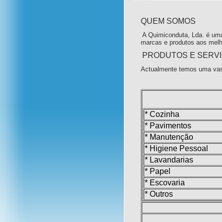
QUEM SOMOS
A Quimiconduta, Lda. é uma
marcas e produtos aos melh
PRODUTOS E SERV
Actualmente temos uma vas
* Cozinha
* Pavimentos
* Manutenção
* Higiene Pessoal
* Lavandarias
* Papel
* Escovaria
* Outros