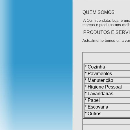
QUEM SOMOS
A Quimiconduta, Lda. é uma
marcas e produtos aos melh
PRODUTOS E SERV
Actualmente temos uma vas
* Cozinha
* Pavimentos
* Manutenção
* Higiene Pessoal
* Lavandarias
* Papel
* Escovaria
* Outros