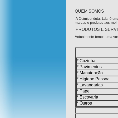
QUEM SOMOS
A Quimiconduta, Lda. é uma
marcas e produtos aos melh
PRODUTOS E SERV
Actualmente temos uma vas
* Cozinha
* Pavimentos
* Manutenção
* Higiene Pessoal
* Lavandarias
* Papel
* Escovaria
* Outros